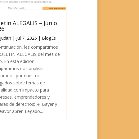
letín ALEGALIS – Junio
26
Judith
|
Jul 7, 2026
|
BlogEs
ontinuación, les compartimos
BOLETÍN ALEGALIS del mes de
o. En esta edición
partimos dos análisis
borados por nuestros
gados sobre temas de
ualidad con impacto para
resas, emprendedores y
lares de derechos: 🔸 Bayer y
eavor abren Legado...