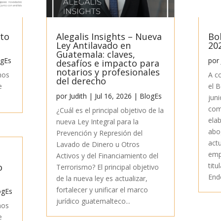
sto
Alegalis Insights – Nueva
Bo
Ley Antilavado en
20
Guatemala: claves,
ogEs
por
desafíos e impacto para
notarios y profesionales
mos
A c
del derecho
e
el 
por
Judith
|
Jul 16, 2026
|
BlogEs
juni
com
¿Cuál es el principal objetivo de la
ela
nueva Ley Integral para la
abo
Prevención y Represión del
act
Lavado de Dinero u Otros
emp
Activos y del Financiamiento del
titu
o
Terrorismo? El principal objetivo
End
de la nueva ley es actualizar,
fortalecer y unificar el marco
ogEs
jurídico guatemalteco...
mos
e