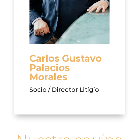
nio
Carlos Gustavo
Crist
s
Palacios
Rojas
Morales
Director 
Departam
Socio / Director Litigio
Penal