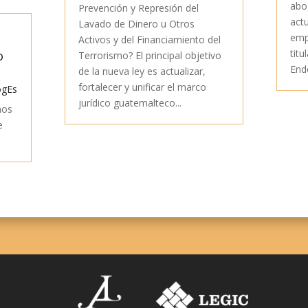
abo
Prevención y Represión del
act
Lavado de Dinero u Otros
emp
Activos y del Financiamiento del
titu
o
Terrorismo? El principal objetivo
End
de la nueva ley es actualizar,
fortalecer y unificar el marco
ogEs
jurídico guatemalteco...
mos
e