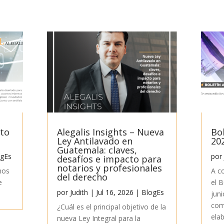
sto
Alegalis Insights – Nueva
Bo
Ley Antilavado en
20
Guatemala: claves,
ogEs
por
desafíos e impacto para
notarios y profesionales
mos
A c
del derecho
e
el 
por
Judith
|
Jul 16, 2026
|
BlogEs
juni
com
¿Cuál es el principal objetivo de la
ela
nueva Ley Integral para la