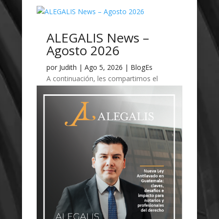
ALEGALIS News –
Agosto 2026
por
Judith
|
Ago 5, 2026
|
BlogEs
A continuación, les compartimos el
ALEGALIS NEWS del mes de agosto.