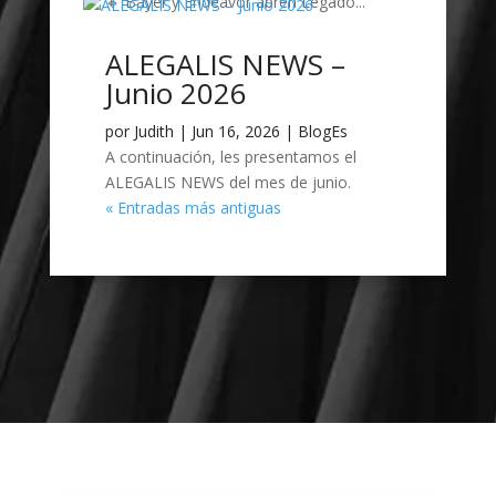
🔸 Bayer y Endeavor abren Legado...
ALEGALIS NEWS –
Junio 2026
por
Judith
|
Jun 16, 2026
|
BlogEs
A continuación, les presentamos el
ALEGALIS NEWS del mes de junio.
« Entradas más antiguas