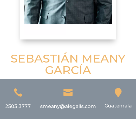
SEBASTIÁN MEANY
GARCÍA



Guatemala
2503 3777
smeany@alegalis.com